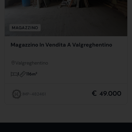
MAGAZZINO
Magazzino In Vendita A Valgreghentino
Valgreghentino
116m
2
1
€ 49.000
IMP-482461