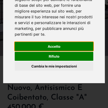
di base del sito web
,
per fornire una
migliore esperienza sul sito web
,
per
misurare il tuo interesse nei nostri prodotti
e servizi e personalizzare le interazioni di
marketing
,
per pubblicare annunci più
pertinenti per te
.
Accetto
Rifiuto
IN VENDITA
Cambia le mie impostazioni
Capannone In Vendita Ad
Airuno Capannone
Nuovo, Antisismico E
Coibentato, Classe "a"
450.000 €