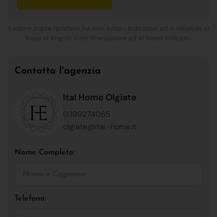
Il valore sopra riportato ha solo scopo indicativo ed è variabile in
base al singolo Ente finanziatore ed al tasso indicato.
Contatta l'agenzia
Ital Home Olgiate
0399274065
olgiate@ital-home.it
Nome Completo:
Telefono: