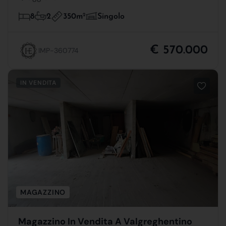
350m
2
8
2
Singolo
€ 570.000
IMP-360774
IN VENDITA
MAGAZZINO
Magazzino In Vendita A Valgreghentino