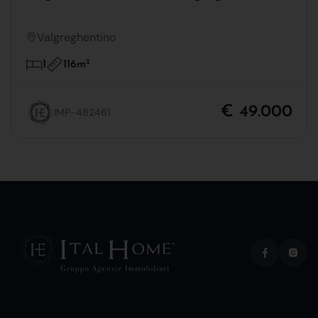
Valgreghentino
116m
2
1
€ 49.000
IMP-482461