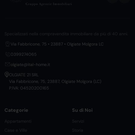
Specializzati nella compravendita immobiliare da più di 40 anni.
Via Fabbricone, 75 • 23887 • Olgiate Molgora LC
0399274065
olgiate@ital-home.it
OLGIATE 21 SRL
Via Fabbricone, 75, 23887, Olgiate Molgora (LC)
P.IVA: 04520200165
Categorie
Su di Noi
Appartamenti
Servizi
Case e Ville
Storia