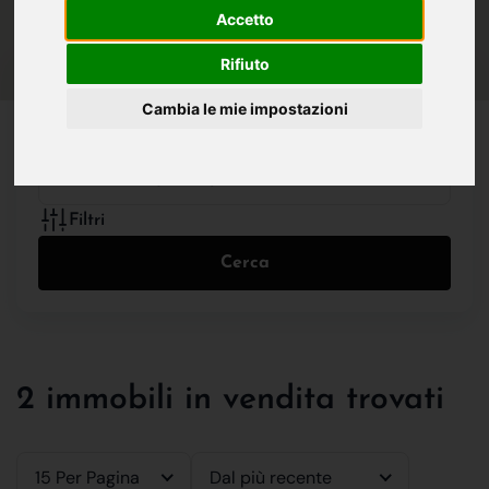
IN VENDITA
IN AFFITTO
Accetto
Rifiuto
Cambia le mie impostazioni
Tutte le Tipologie
Filtri
Cerca
2 immobili in vendita trovati
15 Per Pagina
Dal più recente