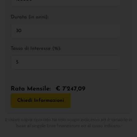
Durata (in anni):
Tasso di Interesse (%):
Rata Mensile:
€ 7'247,09
Chiedi Informazioni
Il valore sopra riportato ha solo scopo indicativo ed è variabile in
base al singolo Ente finanziatore ed al tasso indicato.