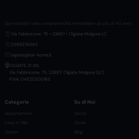
Specializzati nella compravendita immobiliare da più di 40 anni.
Via Fabbricone, 75 • 23887 • Olgiate Molgora LC
0399274065
olgiate@ital-home.it
OLGIATE 21 SRL
Via Fabbricone, 75, 23887, Olgiate Molgora (LC)
P.IVA: 04520200165
Categorie
Su di Noi
Appartamenti
Servizi
Case e Ville
Storia
Terreni
Blog