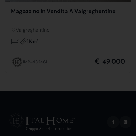
Magazzino In Vendita A Valgreghentino
Valgreghentino
116m
2
1
€ 49.000
IMP-482461