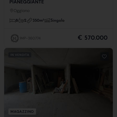
PIANEGGIANTE
Oggiono
350m
2
8
2
Singolo
€ 570.000
IMP-360774
IN VENDITA
MAGAZZINO