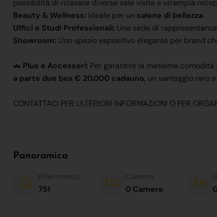
possibilità di ricavare diverse sale visite e un'ampia recep
Beauty & Wellness:
Ideale per un
salone di bellezza
.
Uffici e Studi Professionali:
Una sede di rappresentanza pe
Showroom:
Uno spazio espositivo elegante per brand che
🚗
Plus e Accessori:
Per garantire la massima comodità ai 
a parte due box € 20.000 cadauno
, un vantaggio raro e
CONTATTACI PER ULTERIORI INFORMAZIONI O PER ORG
Panoramica
Riferimento:
Camere:
B
751
0 Camere
0