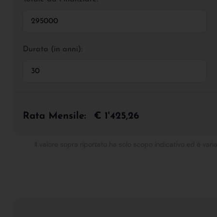
Durata (in anni):
Rata Mensile:
€ 1'425,26
Il valore sopra riportato ha solo scopo indicativo ed è varia