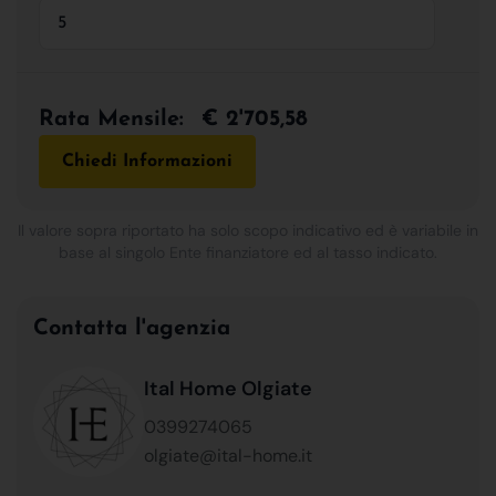
Rata Mensile:
€ 2'705,58
Chiedi Informazioni
Il valore sopra riportato ha solo scopo indicativo ed è variabile in
base al singolo Ente finanziatore ed al tasso indicato.
Contatta l'agenzia
Ital Home Olgiate
0399274065
olgiate@ital-home.it