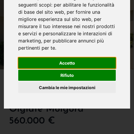
seguenti scopi:
per abilitare le funzionalità
di base del sito web
,
per fornire una
migliore esperienza sul sito web
,
per
misurare il tuo interesse nei nostri prodotti
e servizi e personalizzare le interazioni di
marketing
,
per pubblicare annunci più
pertinenti per te
.
Accetto
IN VENDITA
Rifiuto
Attico Di Nuova
Cambia le mie impostazioni
Costruzione In Vendita Ad
Olgiate Molgora
560.000 €