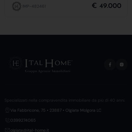
€ 49.000
IMP-482461
Specializzati nella compravendita immobiliare da più di 40 anni.
Via Fabbricone, 75 • 23887 • Olgiate Molgora LC
0399274065
olgiate@ital-home.it