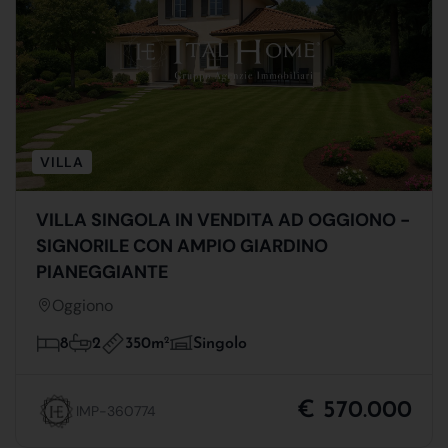
VILLA
VILLA SINGOLA IN VENDITA AD OGGIONO -
SIGNORILE CON AMPIO GIARDINO
PIANEGGIANTE
Oggiono
350m
2
8
2
Singolo
€ 570.000
IMP-360774