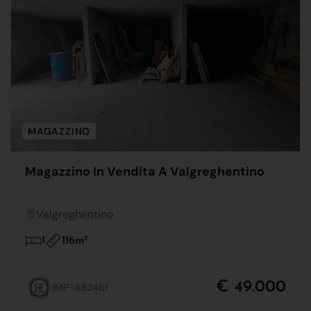
MAGAZZINO
Magazzino In Vendita A Valgreghentino
Valgreghentino
116m
2
1
€ 49.000
IMP-482461