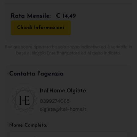
Rata Mensile:
€ 14,49
Chiedi Informazioni
Il valore sopra riportato ha solo scopo indicativo ed è variabile in
base al singolo Ente finanziatore ed al tasso indicato.
Contatta l'agenzia
Ital Home Olgiate
0399274065
olgiate@ital-home.it
Nome Completo: