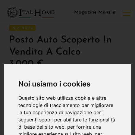
Magazine Mensile
IN VENDITA
Posto Auto Scoperto In
Vendita A Calco
3.000 €
Noi usiamo i cookies
PUNTI CHIAVE:
POSIZIONE:
Questo sito web utilizza cookie e altre
2
12 m
Località Boffalora , Calco
tecnologie di tracciamento per migliorare
la tua esperienza di navigazione per i
seguenti scopi:
per abilitare le funzionalità
di base del sito web
,
per fornire una
migliore esperienza sul sito web
,
per