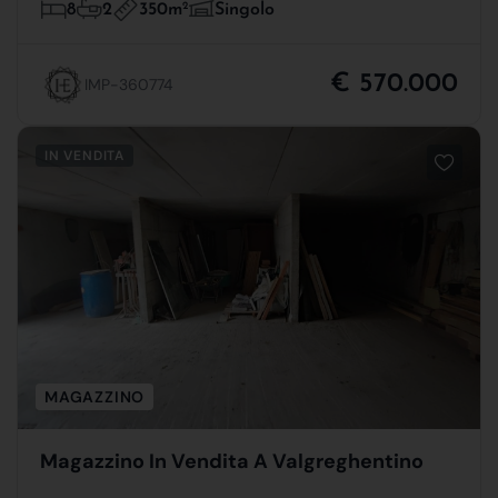
350m
2
8
2
Singolo
€ 570.000
IMP-360774
IN VENDITA
MAGAZZINO
Magazzino In Vendita A Valgreghentino