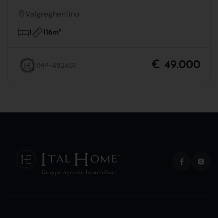
Valgreghentino
116m
2
1
€ 49.000
IMP-482461