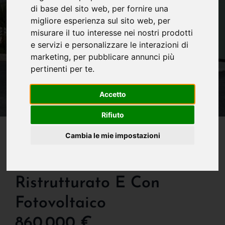
di base del sito web
,
per fornire una
migliore esperienza sul sito web
,
per
misurare il tuo interesse nei nostri prodotti
e servizi e personalizzare le interazioni di
marketing
,
per pubblicare annunci più
pertinenti per te
.
Accetto
Rifiuto
IN VENDITA
Cambia le mie impostazioni
Capannone In Vendita A
Cologno Monzese:
Ristrutturato E Con
Fotovoltaico
860.000 €