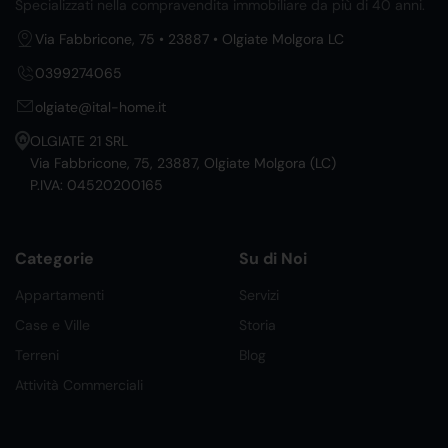
Specializzati nella compravendita immobiliare da più di 40 anni.
Via Fabbricone, 75 • 23887 • Olgiate Molgora LC
0399274065
olgiate@ital-home.it
OLGIATE 21 SRL
Via Fabbricone, 75, 23887, Olgiate Molgora (LC)
P.IVA: 04520200165
Categorie
Su di Noi
Appartamenti
Servizi
Case e Ville
Storia
Terreni
Blog
Attività Commerciali