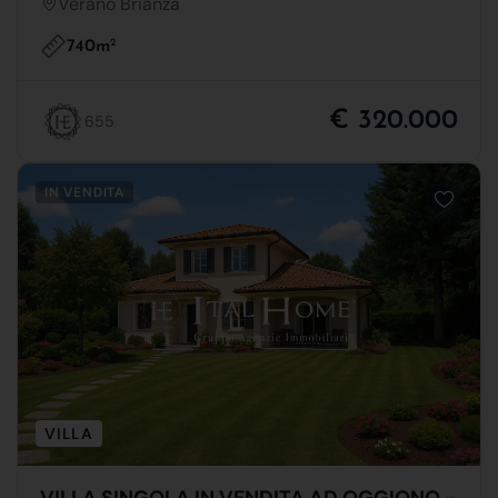
Verano Brianza
740m
2
€ 320.000
655
IN VENDITA
VILLA
VILLA SINGOLA IN VENDITA AD OGGIONO -