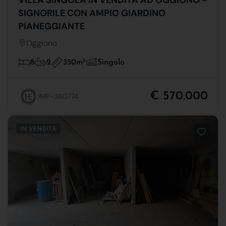
SIGNORILE CON AMPIO GIARDINO
PIANEGGIANTE
Oggiono
350m
2
8
2
Singolo
€ 570.000
IMP-360774
IN VENDITA