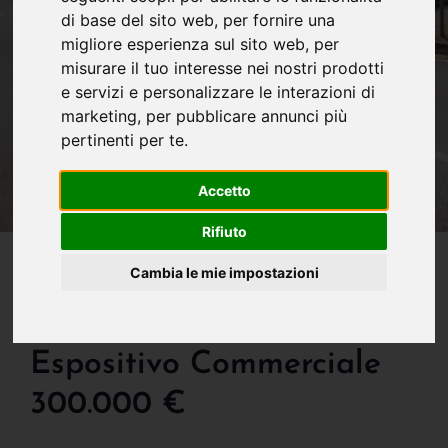
di base del sito web
,
per fornire una
migliore esperienza sul sito web
,
per
misurare il tuo interesse nei nostri prodotti
e servizi e personalizzare le interazioni di
marketing
,
per pubblicare annunci più
pertinenti per te
.
Accetto
Rifiuto
IN VENDITA
Cambia le mie impostazioni
Capannone In Vendita A
Lecco Ideale Come Locale
Espositivo Commerciale
300.000 €