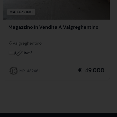
MAGAZZINO
Magazzino In Vendita A Valgreghentino
Valgreghentino
116m
2
1
€ 49.000
IMP-482461