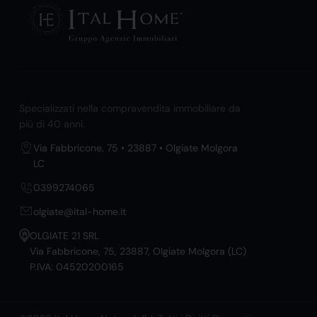
Specializzati nella compravendita immobiliare da
più di 40 anni.
Via Fabbricone, 75 • 23887 • Olgiate Molgora
LC
0399274065
olgiate@ital-home.it
OLGIATE 21 SRL
Via Fabbricone, 75, 23887, Olgiate Molgora (LC)
P.IVA: 04520200165