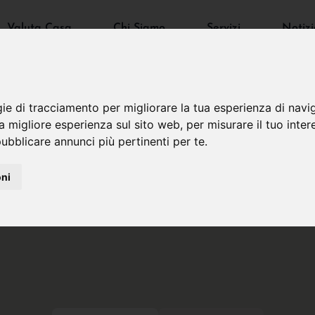
Valuta Casa
Chi Siamo
Servizi
Notizi
gie di tracciamento per migliorare la tua esperienza di navi
na migliore esperienza sul sito web
,
per misurare il tuo inter
ubblicare annunci più pertinenti per te
.
oni