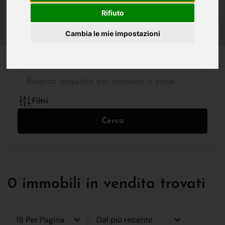
IN VENDITA
IN AFFITTO
Rifiuto
Cambia le mie impostazioni
Tutte le Tipologie
Filtri
Cerca
0 immobili in vendita trovati
15 Per Pagina
Dal più recente