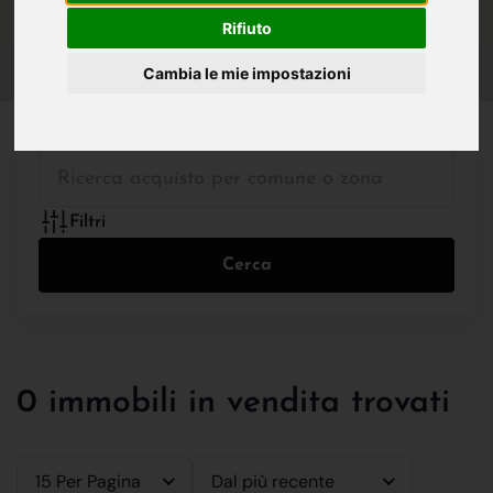
IN VENDITA
IN AFFITTO
Rifiuto
Cambia le mie impostazioni
Tutte le Tipologie
Filtri
Cerca
0 immobili in vendita trovati
15 Per Pagina
Dal più recente