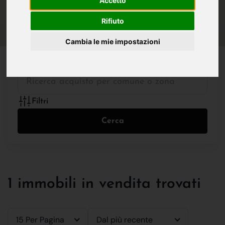
Accetto
IN VENDITA
IN AFFITTO
Rifiuto
Cambia le mie impostazioni
Tutte le Tipologie
Filtri
Cerca
1 immobili in vendita trovati
15 Per Pagina
Dal più recente