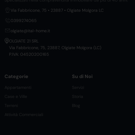
Specializzati nella compravendita immobiliare da più di 40 anni.
Via Fabbricone, 75 • 23887 • Olgiate Molgora LC
0399274065
olgiate@ital-home.it
OLGIATE 21 SRL
Via Fabbricone, 75, 23887, Olgiate Molgora (LC)
P.IVA: 04520200165
Categorie
Su di Noi
Appartamenti
Servizi
Case e Ville
Storia
Terreni
Blog
Attività Commerciali