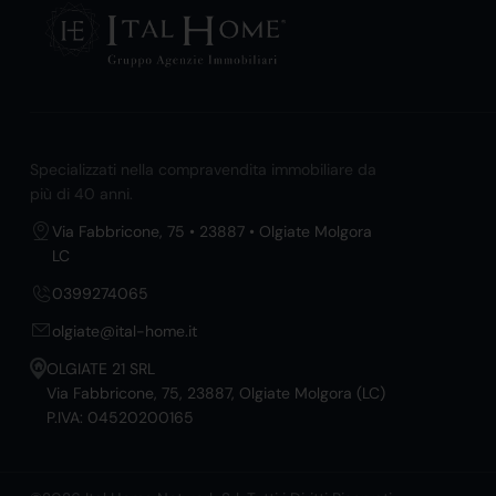
Specializzati nella compravendita immobiliare da
più di 40 anni.
Via Fabbricone, 75 • 23887 • Olgiate Molgora
LC
0399274065
olgiate@ital-home.it
OLGIATE 21 SRL
Via Fabbricone, 75, 23887, Olgiate Molgora (LC)
P.IVA: 04520200165