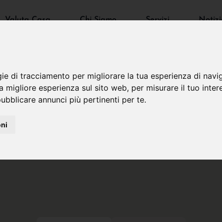
Valuta Casa
Chi Siamo
Servizi
Notizi
gie di tracciamento per migliorare la tua esperienza di navi
na migliore esperienza sul sito web
,
per misurare il tuo inter
ubblicare annunci più pertinenti per te
.
oni