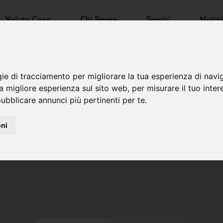
Valuta Casa
Chi Siamo
Servizi
Notizi
gie di tracciamento per migliorare la tua esperienza di navi
na migliore esperienza sul sito web
,
per misurare il tuo inter
ubblicare annunci più pertinenti per te
.
oni