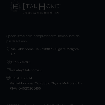
Specializzati nella compravendita immobiliare da
più di 40 anni.
Via Fabbricone, 75 • 23887 • Olgiate Molgora
LC
0399274065
olgiate@ital-home.it
OLGIATE 21 SRL
Via Fabbricone, 75, 23887, Olgiate Molgora (LC)
P.IVA: 04520200165