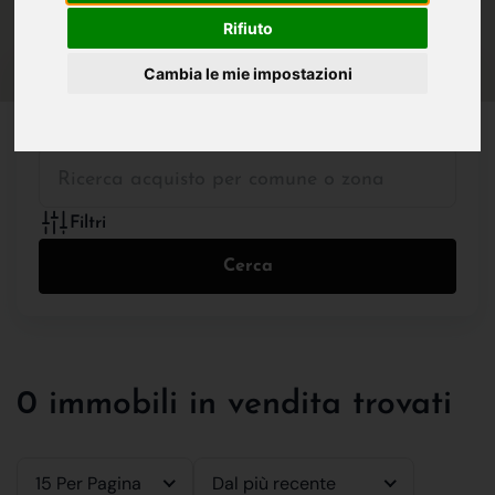
IN VENDITA
IN AFFITTO
Rifiuto
Cambia le mie impostazioni
Tutte le Tipologie
Filtri
Cerca
0 immobili in vendita trovati
15 Per Pagina
Dal più recente