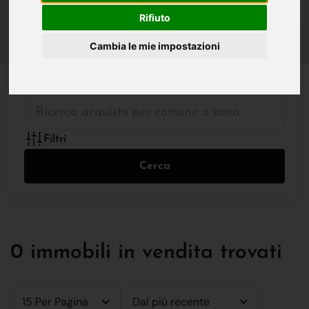
IN VENDITA
IN AFFITTO
Rifiuto
Cambia le mie impostazioni
Tutte le Tipologie
Filtri
Cerca
0 immobili in vendita trovati
15 Per Pagina
Dal più recente