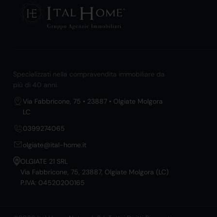
Specializzati nella compravendita immobiliare da
più di 40 anni.
Via Fabbricone, 75 • 23887 • Olgiate Molgora
LC
0399274065
olgiate@ital-home.it
OLGIATE 21 SRL
Via Fabbricone, 75, 23887, Olgiate Molgora (LC)
P.IVA: 04520200165