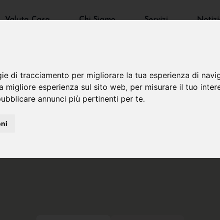
Valuta Casa
Chi Siamo
Servizi
Notizi
gie di tracciamento per migliorare la tua esperienza di navi
na migliore esperienza sul sito web
,
per misurare il tuo inter
ubblicare annunci più pertinenti per te
.
oni