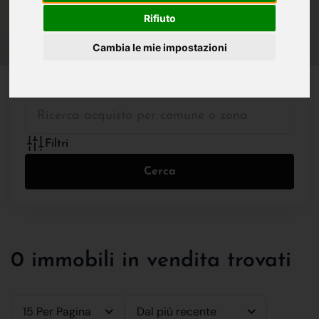
IN VENDITA
IN AFFITTO
Rifiuto
Cambia le mie impostazioni
Tutte le Tipologie
Filtri
Cerca
0 immobili in vendita trovati
15 Per Pagina
Dal più recente