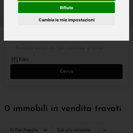
IN VENDITA
IN AFFITTO
Rifiuto
Cambia le mie impostazioni
Tutte le Tipologie
Filtri
Cerca
0 immobili in vendita trovati
15 Per Pagina
Dal più recente