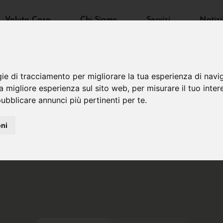
Valuta Casa
Chi Siamo
Servizi
Notizi
gie di tracciamento per migliorare la tua esperienza di navi
na migliore esperienza sul sito web
,
per misurare il tuo inter
ubblicare annunci più pertinenti per te
.
oni