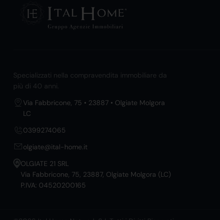
Specializzati nella compravendita immobiliare da
più di 40 anni.
Via Fabbricone, 75 • 23887 • Olgiate Molgora
LC
0399274065
olgiate@ital-home.it
OLGIATE 21 SRL
Via Fabbricone, 75, 23887, Olgiate Molgora (LC)
P.IVA: 04520200165