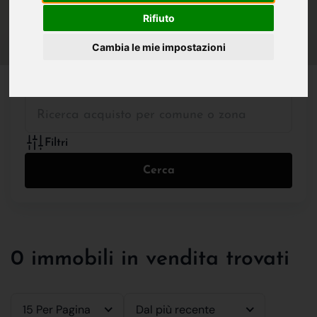
IN VENDITA
IN AFFITTO
Rifiuto
Cambia le mie impostazioni
Tutte le Tipologie
Filtri
Cerca
0 immobili in vendita trovati
15 Per Pagina
Dal più recente