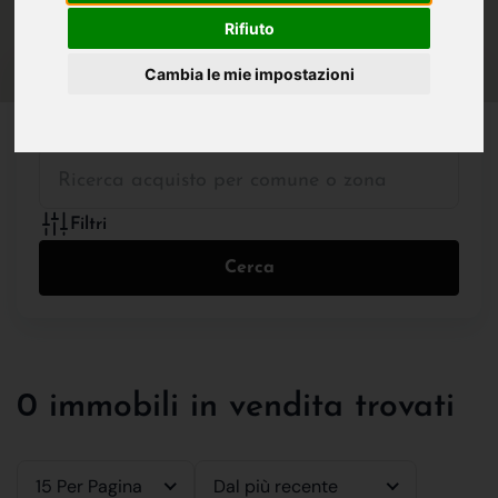
IN VENDITA
IN AFFITTO
Rifiuto
Cambia le mie impostazioni
Tutte le Tipologie
Filtri
Cerca
0 immobili in vendita trovati
15 Per Pagina
Dal più recente