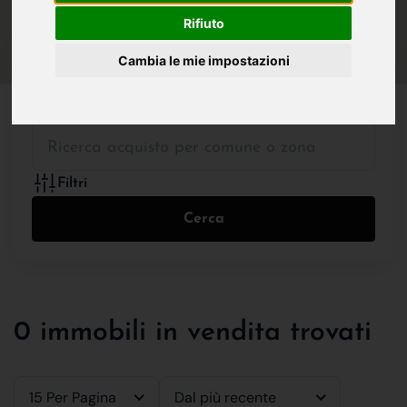
IN VENDITA
IN AFFITTO
Rifiuto
Cambia le mie impostazioni
Tutte le Tipologie
Filtri
Cerca
0 immobili in vendita trovati
15 Per Pagina
Dal più recente