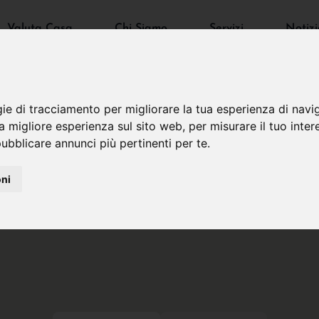
Valuta Casa
Chi Siamo
Servizi
Notizi
gie di tracciamento per migliorare la tua esperienza di navi
na migliore esperienza sul sito web
,
per misurare il tuo inter
ubblicare annunci più pertinenti per te
.
oni