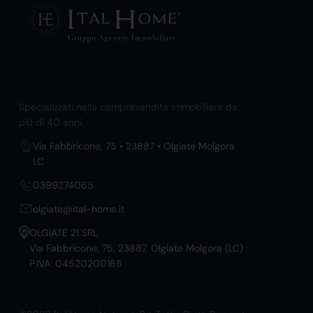
Specializzati nella compravendita immobiliare da
più di 40 anni.
Via Fabbricone, 75 • 23887 • Olgiate Molgora
LC
0399274065
olgiate@ital-home.it
OLGIATE 21 SRL
Via Fabbricone, 75, 23887, Olgiate Molgora (LC)
P.IVA: 04520200165