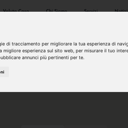
Valuta Casa
Chi Siamo
Servizi
Notizi
gie di tracciamento per migliorare la tua esperienza di navi
na migliore esperienza sul sito web
,
per misurare il tuo inter
ubblicare annunci più pertinenti per te
.
oni