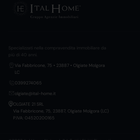
Specializzati nella compravendita immobiliare da
più di 40 anni.
Via Fabbricone, 75 • 23887 • Olgiate Molgora
LC
0399274065
olgiate@ital-home.it
OLGIATE 21 SRL
Via Fabbricone, 75, 23887, Olgiate Molgora (LC)
P.IVA: 04520200165