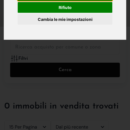
IN VENDITA
IN AFFITTO
Rifiuto
Cambia le mie impostazioni
Tutte le Tipologie
Filtri
Cerca
0 immobili in vendita trovati
15 Per Pagina
Dal più recente