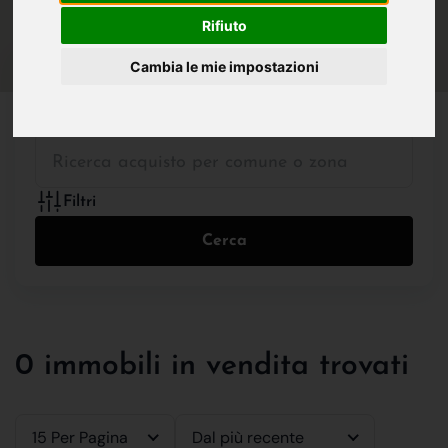
IN VENDITA
IN AFFITTO
Rifiuto
Cambia le mie impostazioni
Tutte le Tipologie
Filtri
Cerca
0 immobili in vendita trovati
15 Per Pagina
Dal più recente