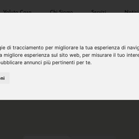
Valuta Casa
Chi Siamo
Servizi
Notizi
gie di tracciamento per migliorare la tua esperienza di navi
na migliore esperienza sul sito web
,
per misurare il tuo inter
ubblicare annunci più pertinenti per te
.
oni