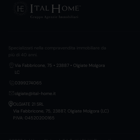
Specializzati nella compravendita immobiliare da
più di 40 anni.
Via Fabbricone, 75 • 23887 • Olgiate Molgora
LC
0399274065
olgiate@ital-home.it
OLGIATE 21 SRL
Via Fabbricone, 75, 23887, Olgiate Molgora (LC)
P.IVA: 04520200165