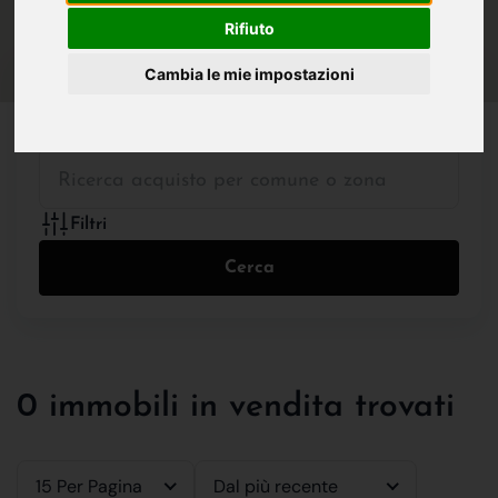
IN VENDITA
IN AFFITTO
Rifiuto
Cambia le mie impostazioni
Tutte le Tipologie
Filtri
Cerca
0 immobili in vendita trovati
15 Per Pagina
Dal più recente