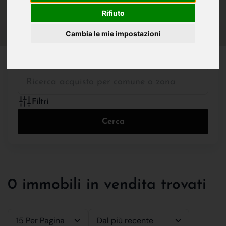
IN VENDITA
IN AFFITTO
Rifiuto
Cambia le mie impostazioni
Tutte le Tipologie
Filtri
Cerca
0 immobili in vendita trovati
15 Per Pagina
Dal più recente