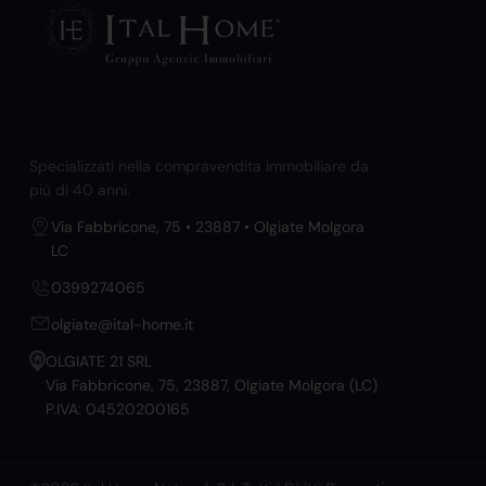
Specializzati nella compravendita immobiliare da
più di 40 anni.
Via Fabbricone, 75 • 23887 • Olgiate Molgora
LC
0399274065
olgiate@ital-home.it
OLGIATE 21 SRL
Via Fabbricone, 75, 23887, Olgiate Molgora (LC)
P.IVA: 04520200165