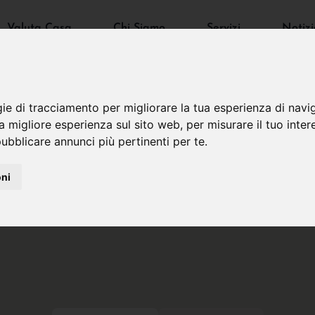
Valuta Casa
Chi Siamo
Servizi
Notizi
gie di tracciamento per migliorare la tua esperienza di navi
na migliore esperienza sul sito web
,
per misurare il tuo inter
ubblicare annunci più pertinenti per te
.
oni