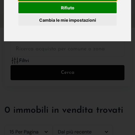
IN VENDITA
IN AFFITTO
Rifiuto
Cambia le mie impostazioni
Tutte le Tipologie
Filtri
Cerca
0 immobili in vendita trovati
15 Per Pagina
Dal più recente