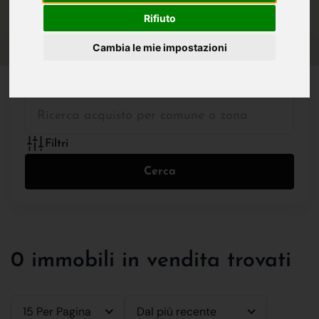
IN VENDITA
IN AFFITTO
Rifiuto
Cambia le mie impostazioni
Tutte le Tipologie
Filtri
Cerca
0 immobili in vendita trovati
15 Per Pagina
Dal più recente