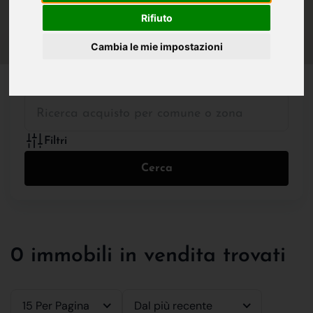
IN VENDITA
IN AFFITTO
Rifiuto
Cambia le mie impostazioni
Tutte le Tipologie
Filtri
Cerca
0 immobili in vendita trovati
15 Per Pagina
Dal più recente