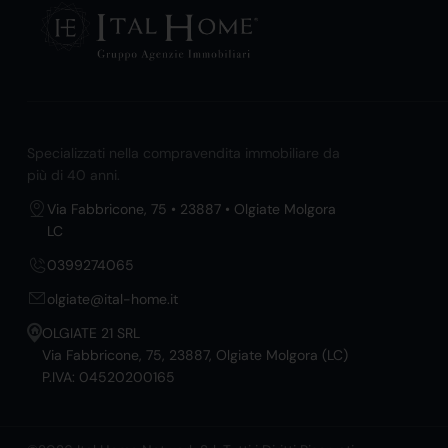
Specializzati nella compravendita immobiliare da
più di 40 anni.
Via Fabbricone, 75 • 23887 • Olgiate Molgora
LC
0399274065
olgiate@ital-home.it
OLGIATE 21 SRL
Via Fabbricone, 75, 23887, Olgiate Molgora (LC)
P.IVA: 04520200165