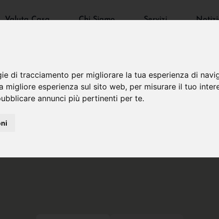
Valuta Casa
Chi Siamo
Servizi
Notizi
gie di tracciamento per migliorare la tua esperienza di navi
na migliore esperienza sul sito web
,
per misurare il tuo inter
ubblicare annunci più pertinenti per te
.
oni