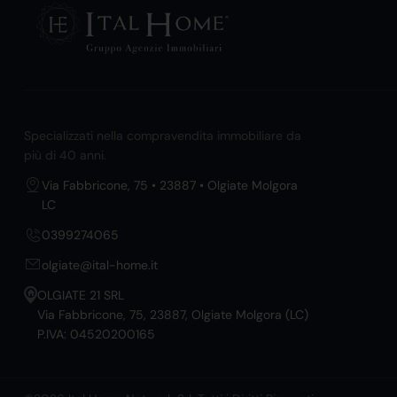
Specializzati nella compravendita immobiliare da
più di 40 anni.
Via Fabbricone, 75 • 23887 • Olgiate Molgora
LC
0399274065
olgiate@ital-home.it
OLGIATE 21 SRL
Via Fabbricone, 75, 23887, Olgiate Molgora (LC)
P.IVA: 04520200165