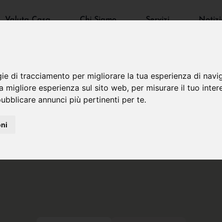
Valuta Casa
Chi Siamo
Servizi
Notizi
gie di tracciamento per migliorare la tua esperienza di navi
na migliore esperienza sul sito web
,
per misurare il tuo inter
ubblicare annunci più pertinenti per te
.
oni