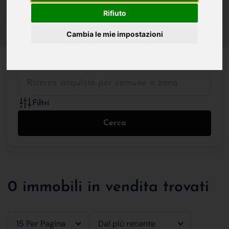
IN VENDITA
IN AFFITTO
Rifiuto
Cambia le mie impostazioni
Tutte le Tipologie
Filtri
Cerca
0 immobili in vendita trovati
15 Per Pagina
Dal più recente