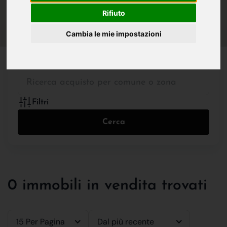
IN VENDITA
IN AFFITTO
Rifiuto
Cambia le mie impostazioni
Tutte le Tipologie
Filtri
Cerca
0 immobili in vendita trovati
15 Per Pagina
Dal più recente