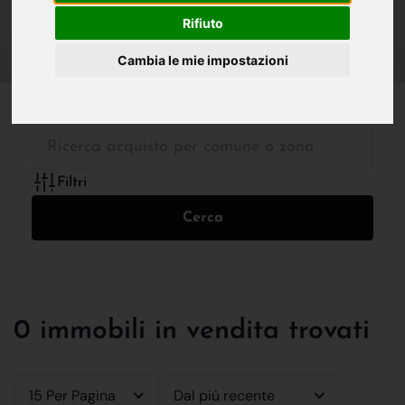
IN VENDITA
IN AFFITTO
Rifiuto
Cambia le mie impostazioni
Tutte le Tipologie
Filtri
Cerca
0 immobili in vendita trovati
15 Per Pagina
Dal più recente