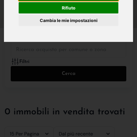
IN VENDITA
IN AFFITTO
Rifiuto
Cambia le mie impostazioni
Tutte le Tipologie
Filtri
Cerca
0 immobili in vendita trovati
15 Per Pagina
Dal più recente