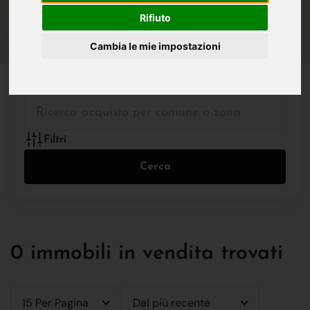
IN VENDITA
IN AFFITTO
Rifiuto
Cambia le mie impostazioni
Tutte le Tipologie
Filtri
Cerca
0 immobili in vendita trovati
15 Per Pagina
Dal più recente