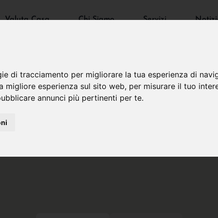
Valuta Casa
Chi Siamo
Servizi
Notizi
gie di tracciamento per migliorare la tua esperienza di navi
na migliore esperienza sul sito web
,
per misurare il tuo inter
ubblicare annunci più pertinenti per te
.
oni