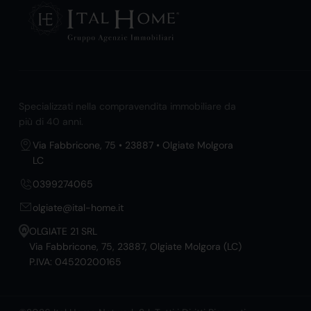
Specializzati nella compravendita immobiliare da
più di 40 anni.
Via Fabbricone, 75 • 23887 • Olgiate Molgora
LC
0399274065
olgiate@ital-home.it
OLGIATE 21 SRL
Via Fabbricone, 75, 23887, Olgiate Molgora (LC)
P.IVA: 04520200165