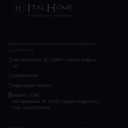
Specializzati nella compravendita immobiliare da
più di 40 anni.
Via Fabbricone, 75 • 23887 • Olgiate Molgora
LC
0399274065
olgiate@ital-home.it
OLGIATE 21 SRL
Via Fabbricone, 75, 23887, Olgiate Molgora (LC)
P.IVA: 04520200165