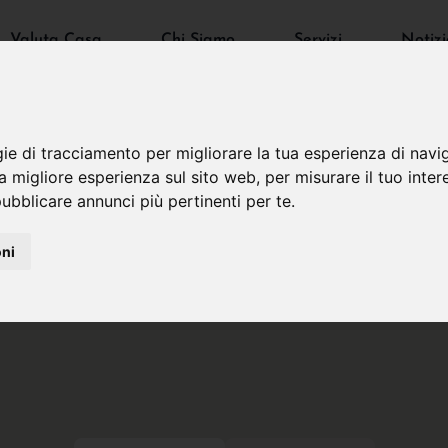
Valuta Casa
Chi Siamo
Servizi
Notizi
gie di tracciamento per migliorare la tua esperienza di navi
na migliore esperienza sul sito web
,
per misurare il tuo inter
ubblicare annunci più pertinenti per te
.
oni