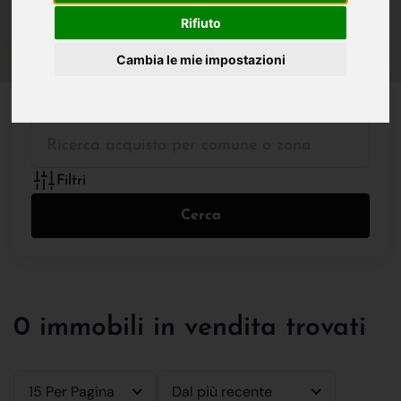
IN VENDITA
IN AFFITTO
Rifiuto
Cambia le mie impostazioni
Tutte le Tipologie
Filtri
Cerca
0 immobili in vendita trovati
15 Per Pagina
Dal più recente