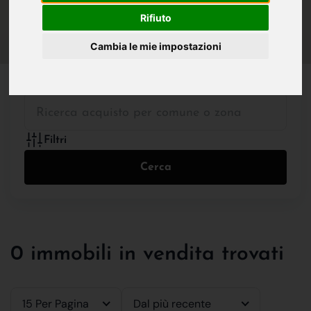
IN VENDITA
IN AFFITTO
Rifiuto
Cambia le mie impostazioni
Tutte le Tipologie
Filtri
Cerca
0 immobili in vendita trovati
15 Per Pagina
Dal più recente