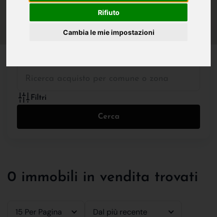
IN VENDITA
IN AFFITTO
Rifiuto
Cambia le mie impostazioni
Tutte le Tipologie
Filtri
Cerca
0 immobili in vendita trovati
15 Per Pagina
Dal più recente