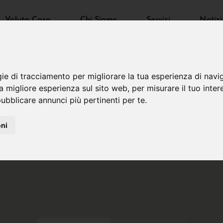
Valuta Casa
Chi Siamo
Servizi
Notizi
gie di tracciamento per migliorare la tua esperienza di navi
na migliore esperienza sul sito web
,
per misurare il tuo inter
ubblicare annunci più pertinenti per te
.
oni