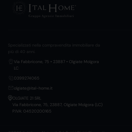
Specializzati nella compravendita immobiliare da
più di 40 anni.
Via Fabbricone, 75 • 23887 • Olgiate Molgora
LC
0399274065
olgiate@ital-home.it
OLGIATE 21 SRL
Via Fabbricone, 75, 23887, Olgiate Molgora (LC)
P.IVA: 04520200165