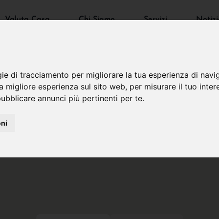
Valuta Casa
Chi Siamo
Servizi
Notizi
gie di tracciamento per migliorare la tua esperienza di navi
na migliore esperienza sul sito web
,
per misurare il tuo inter
ubblicare annunci più pertinenti per te
.
oni