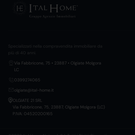
Specializzati nella compravendita immobiliare da
più di 40 anni.
Via Fabbricone, 75 • 23887 • Olgiate Molgora
LC
0399274065
olgiate@ital-home.it
OLGIATE 21 SRL
Via Fabbricone, 75, 23887, Olgiate Molgora (LC)
P.IVA: 04520200165